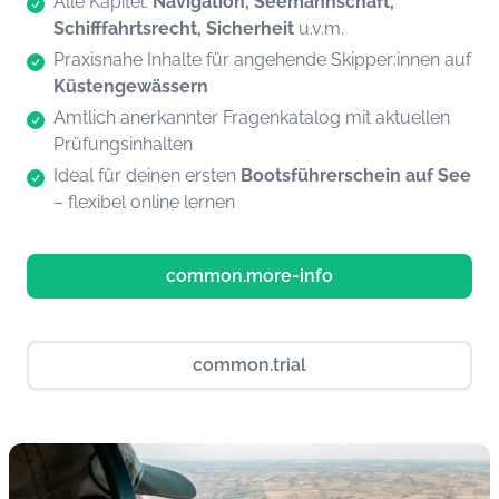
Alle Kapitel:
Navigation, Seemannschaft,
Schifffahrtsrecht, Sicherheit
u.v.m.
Praxisnahe Inhalte für angehende Skipper:innen auf
Küstengewässern
Amtlich anerkannter Fragenkatalog mit aktuellen
Prüfungsinhalten
Ideal für deinen ersten
Bootsführerschein auf See
– flexibel online lernen
common.more-info
common.trial