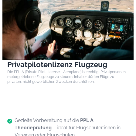
Privatpilotenlizenz Flugzeug
Die PPL-A (Private Pilot License - Aeroplane) berechtigt Privatpersonen,
motorgetriebene Flugzeuge zu steuern. Inhaber dürfen Flüge zu
privaten, nicht gewerblichen Zwecken durchführen.
Gezielte Vorbereitung auf die
PPL A
Theorieprüfung
– ideal für Flugschüler:innen in
Vereinen oder Flugschulen